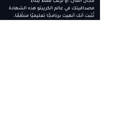
مجال المال، أو ترغب فقط ببناء 
مصداقيتك في عالم الكريبتو هذه الشهادة 
تُثبت أنك أنهيت برنامجًا تعليميًا منظّمًا، 
بجودة عالية، وبإشراف خبراء حقيقيين.
ليست مجرد ورقة بل هي 
خطوتك الأولى 
نحو أن تكون متعلمًا معتمدًا في مجال 
الكريبتو
، وإضافة قوية لسيرتك الذاتية.
ستحصل عليها عند إتمام جميع الجلسات 
وفهمك الكامل لمحتوى الدورة — وستكون 
فخورًا بمشاركتها.
تحكّم بمستقبلك المالي
هل أنت مستعد لأخذ أول خطوة نحو عالم 
العملات الرقمية؟